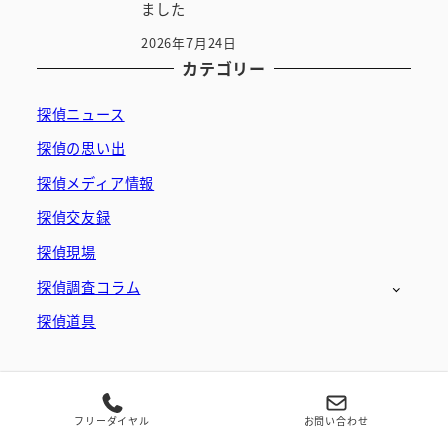
ました
2026年7月24日
カテゴリー
探偵ニュース
探偵の思い出
探偵メディア情報
探偵交友録
探偵現場
探偵調査コラム
探偵道具
フリーダイヤル
お問い合わせ
採用情報