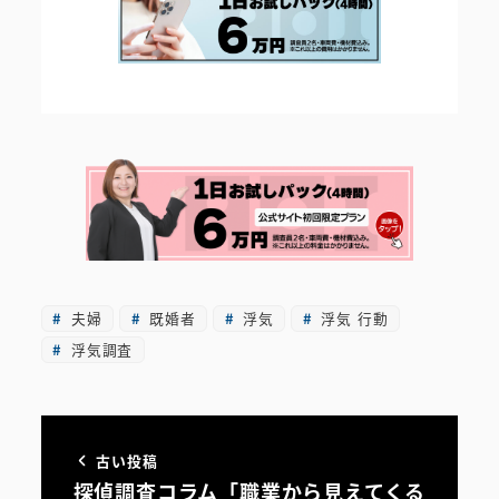
夫婦
既婚者
浮気
浮気 行動
浮気調査
古い投稿
探偵調査コラム「職業から見えてくる