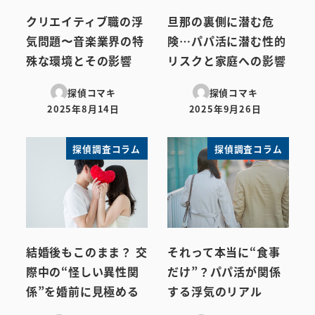
クリエイティブ職の浮
旦那の裏側に潜む危
気問題〜音楽業界の特
険…パパ活に潜む性的
殊な環境とその影響
リスクと家庭への影響
探偵コマキ
探偵コマキ
2025年8月14日
2025年9月26日
投稿日
投稿日
探偵調査コラム
探偵調査コラム
結婚後もこのまま？ 交
それって本当に“食事
際中の“怪しい異性関
だけ”？パパ活が関係
係”を婚前に見極める
する浮気のリアル