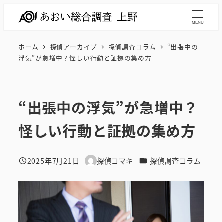
メ
イ
MENU
ン
ホーム
探偵アーカイブ
探偵調査コラム
“出張中の
コ
浮気”が急増中？怪しい行動と証拠の集め方
ン
テ
ン
“出張中の浮気”が急増中？
ツ
へ
怪しい行動と証拠の集め方
移
動
カテゴリー
2025年7月21日
探偵コマキ
探偵調査コラム
投稿日
著
者