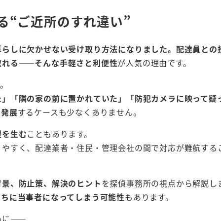
る“ご近所のすれ違い”
暮らしに欠かせない受け取り方法になりました。配達員との
取れる――そんな手軽さと利便性
が人気の理由です。
す。
た」「隣の家の前に置かれていた」「防犯カメラに映って疑
へ発展
するケースも少なくありません。
裂を生む
こともあります。
りやすく、配達業者・住民・管理会社の間で対応が難航する
背景、防止策、解決のヒント
を探偵事務所の視点から解説し
うちに当事者になってしまう可能性
もあります。
めに――