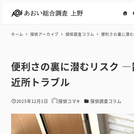
メ
イ
ン
コ
ホーム
探偵アーカイブ
探偵調査コラム
便利さの裏に潜む
ン
テ
ン
便利さの裏に潜むリスク ―
ツ
へ
近所トラブル
移
動
カテゴリー
2025年12月1日
探偵コマキ
探偵調査コラム
投稿日
著
者