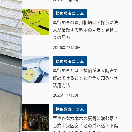
探偵調査コラム
素行調査の費用相場は？探偵に法
人が依頼する料金の目安と見積も
りの見方
2026年7月30日
探偵調査コラム
素行調査とは？探偵が法人調査で
確認できることと企業が知るべき
活用方法
2026年7月30日
探偵調査コラム
華やかな六本木の裏側に潜む落と
し穴｜港区女子とのパパ活・不倫