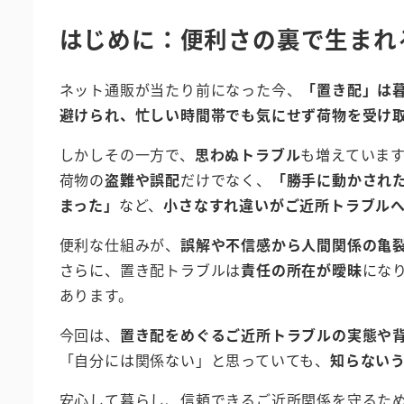
はじめに：便利さの裏で生まれ
ネット通販が当たり前になった今、
「置き配」は
避けられ、忙しい時間帯でも気にせず荷物を受け
しかしその一方で、
思わぬトラブル
も増えていま
荷物の
盗難や誤配
だけでなく、
「勝手に動かされ
まった」
など、
小さなすれ違いがご近所トラブル
便利な仕組みが、
誤解や不信感から人間関係の亀
さらに、置き配トラブルは
責任の所在が曖昧
にな
あります。
今回は、
置き配をめぐるご近所トラブルの実態や
「自分には関係ない」と思っていても、
知らない
安心して暮らし、信頼できるご近所関係を守るた