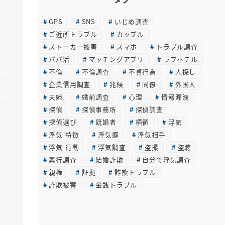
カ
GPS
SNS
いじめ調査
イ
ご近所トラブル
カップル
ブ
ストーカー被害
スマホ
トラブル調査
パパ活
マッチングアプリ
ラブホテル
不倫
不倫調査
不貞行為
人探し
企業信用調査
兆候
同僚
外国人
夫婦
婚前調査
心理
情報漏洩
探偵
探偵事務所
探偵調査
探偵選び
既婚者
横領
浮気
浮気 特徴
浮気癖
浮気相手
浮気 行動
浮気調査
盗撮
盗聴
素行調査
結婚詐欺
自分で浮気調査
親権
証拠
詐欺トラブル
詐欺被害
金銭トラブル