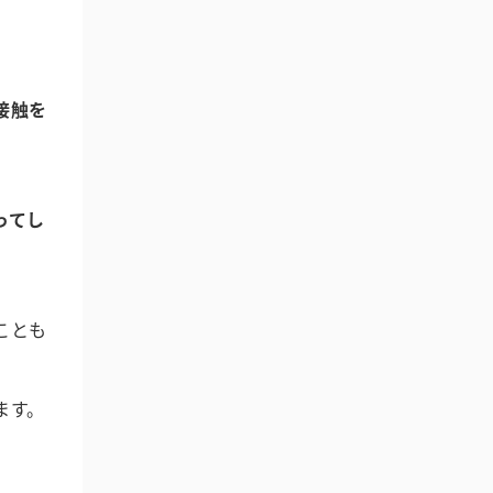
接触を
ってし
ことも
ます。