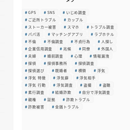
カ
GPS
SNS
いじめ調査
イ
ご近所トラブル
カップル
ブ
ストーカー被害
スマホ
トラブル調査
パパ活
マッチングアプリ
ラブホテル
不倫
不倫調査
不貞行為
人探し
企業信用調査
兆候
同僚
外国人
夫婦
婚前調査
心理
情報漏洩
探偵
探偵事務所
探偵調査
探偵選び
既婚者
横領
浮気
浮気 特徴
浮気癖
浮気相手
浮気 行動
浮気調査
盗撮
盗聴
素行調査
結婚詐欺
自分で浮気調査
親権
証拠
詐欺トラブル
詐欺被害
金銭トラブル