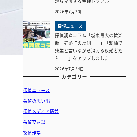
から発展する金銭トラブル
2026年7月30日
探偵ニュース
探偵調査コラム「城東最大の歓楽
街・錦糸町の裏側……」「新橋で
残業と言いながら消える既婚者た
ち……」をアップしました
2026年7月24日
カテゴリー
探偵ニュース
探偵の思い出
探偵メディア情報
探偵交友録
探偵現場