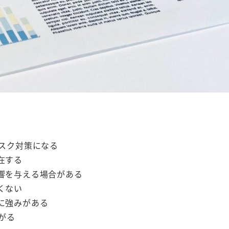
スク対策になる
在する
響を与える場合がある
くない
に強みがある
がる