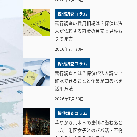
探偵調査コラム
素行調査の費用相場は？探偵に法
人が依頼する料金の目安と見積も
りの見方
2026年7月30日
探偵調査コラム
素行調査とは？探偵が法人調査で
確認できることと企業が知るべき
活用方法
2026年7月30日
探偵調査コラム
華やかな六本木の裏側に潜む落と
し穴｜港区女子とのパパ活・不倫