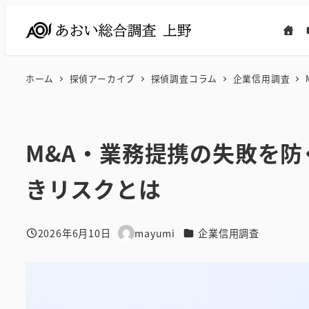
メ
イ
ン
コ
ホーム
探偵アーカイブ
探偵調査コラム
企業信用調査
ン
テ
ン
M&A・業務提携の失敗を
ツ
へ
きリスクとは
移
動
カテゴリー
2026年6月10日
mayumi
企業信用調査
投稿日
著
者