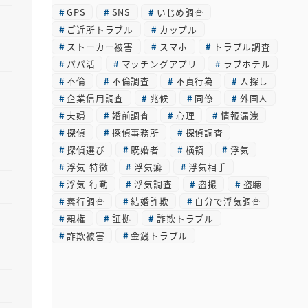
GPS
SNS
いじめ調査
イ
ご近所トラブル
カップル
ブ
ストーカー被害
スマホ
トラブル調査
パパ活
マッチングアプリ
ラブホテル
不倫
不倫調査
不貞行為
人探し
企業信用調査
兆候
同僚
外国人
夫婦
婚前調査
心理
情報漏洩
探偵
探偵事務所
探偵調査
探偵選び
既婚者
横領
浮気
浮気 特徴
浮気癖
浮気相手
浮気 行動
浮気調査
盗撮
盗聴
素行調査
結婚詐欺
自分で浮気調査
親権
証拠
詐欺トラブル
詐欺被害
金銭トラブル