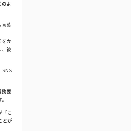
どのよ
る言葉
担をか
し、被
SNS
業務要
す。
が「こ
ことが