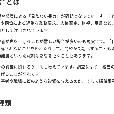
力”とは
葉や態度による「見えない暴力」
が問題となっています。そ
司や同僚による過剰な業務要求、人格否定、無視、暴言
など
題として注目されています。
害者が声を上げることが難しい場合が多い
のも現実です。「
理解されないことを恐れたりして、問題が長期化することも
場離脱
といった深刻な影響を招くこともあります。
ラの調査
に関わるケースも増えています。調査により、
被害
なげることが可能です。
被害者や職場にどのような影響を与えるのか
、そして
探偵事
種類