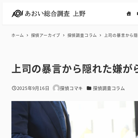
メ
イ
ン
コ
ホーム
探偵アーカイブ
探偵調査コラム
上司の暴言から隠
ン
テ
ン
上司の暴言から隠れた嫌が
ツ
へ
移
カテゴリー
2025年9月16日
探偵コマキ
探偵調査コラム
投稿日
著
動
者