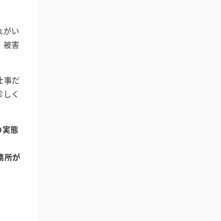
れがい
、被害
仕事だ
珍しく
の実態
務所が