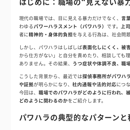
はじめに：職場の“見えない暴
現代の職場では、目に見える暴力だけでなく、
言
わゆる
パワーハラスメント（パワハラ）
です。
上
者に
精神的・身体的負担
を与える行為は、社会問
しかし、パワハラはしばしば
表面化しにくく、被
から仕方がない」と自分を責めたり、相談しても
ありません。その結果、
うつ症状や体調不良、職
こうした背景から、最近では
探偵事務所がパワハ
や証拠
が明らかになり、
社内通報や法的対応
につ
今回は、
職場でのパワハラがどのように行われ、
どのように関わるのか
をご紹介します。
パワハラの典型的なパターンと