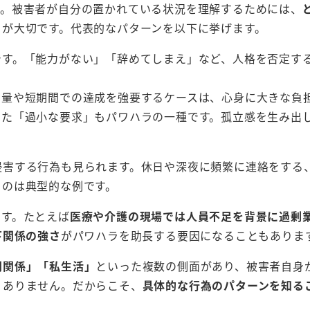
す。被害者が自分の置かれている状況を理解するためには、
とが大切です。代表的なパターンを以下に挙げます。
です。「能力がない」「辞めてしまえ」など、人格を否定す
い量や短期間での達成を強要するケースは、心身に大きな負
った「過小な要求」もパワハラの一種です。孤立感を生み出
害する行為も見られます。休日や深夜に頻繁に連絡をする、
るのは典型的な例です。
ます。たとえば
医療や介護の現場では人員不足を背景に過剰
下関係の強さ
がパワハラを助長する要因になることもありま
間関係」「私生活」
といった複数の側面があり、被害者自身
くありません。だからこそ、
具体的な行為のパターンを知る