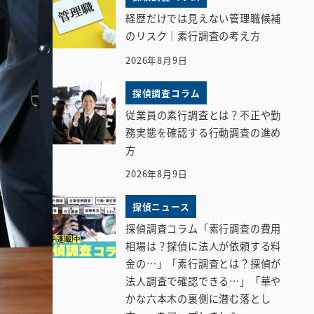
経歴だけでは見えない管理職候補
のリスク｜素行調査の考え方
2026年8月9日
探偵調査コラム
従業員の素行調査とは？不正や勤
務実態を確認する行動調査の進め
方
2026年8月9日
探偵ニュース
探偵調査コラム「素行調査の費用
相場は？探偵に法人が依頼する料
金の…」「素行調査とは？探偵が
法人調査で確認できる…」「華や
かな六本木の裏側に潜む落とし