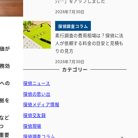
穴…」をアップしました
2026年7月30日
探偵調査コラム
素行調査の費用相場は？探偵に法
人が依頼する料金の目安と見積も
価が
りの見方
2026年7月30日
務効
カテゴリー
への
探偵ニュース
探偵の思い出
拠を
探偵メディア情報
探偵交友録
など
つ
探偵現場
重要
探偵調査コラム