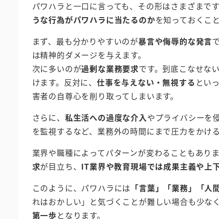
パワハラと一口に言っても、その形はさまざまで
うな行為がパワハラに当たるのか
を知っておくこ
まず、最も分かりやすいのが
暴言や侮辱的な発言
は精神的ダメージを与えます。
次に多いのが
過剰な業務要求
です。到底こなせな
けます。反対に、
仕事を与えない・無視する
とい
害者の自尊心を削り取ってしまいます。
さらに、
私生活への過度な介入
やプライバシーを侵
を監視するなど、業務外の時間にまで圧力をかけ
業界や職種によってパターンが変わることもあり
求
が目立ち、
IT業界や教育現場では成果主義や上
このように、パワハラには
「言葉」「業務」「人
れはおかしい」と気づくことが難しい場合も少な
第一歩
となります。