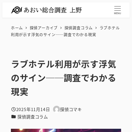
メ
イ
MENU
ン
ホーム
探偵アーカイブ
探偵調査コラム
ラブホテル
コ
利用が示す浮気のサイン──調査でわかる現実
ン
テ
ン
ラブホテル利用が示す浮気
ツ
へ
のサイン──調査でわかる
移
動
現実
2025年11月14日
探偵コマキ
投稿日
著
カテゴリー
探偵調査コラム
者