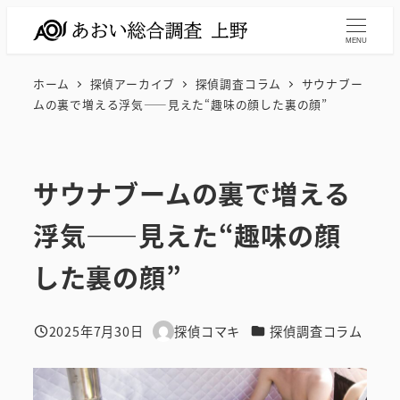
メ
イ
MENU
ン
ホーム
探偵アーカイブ
探偵調査コラム
サウナブー
コ
ムの裏で増える浮気――見えた“趣味の顔した裏の顔”
ン
テ
ン
サウナブームの裏で増える
ツ
へ
浮気――見えた“趣味の顔
移
動
した裏の顔”
カテゴリー
2025年7月30日
探偵コマキ
探偵調査コラム
投稿日
著
者