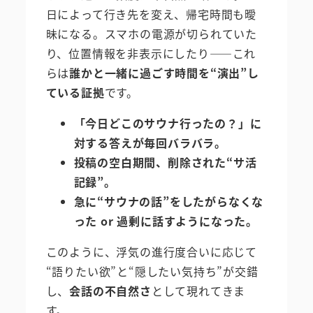
日によって行き先を変え、帰宅時間も曖
昧になる。スマホの電源が切られていた
り、位置情報を非表示にしたり――これ
らは
誰かと一緒に過ごす時間を“演出”し
ている証拠
です。
「今日どこのサウナ行ったの？」に
対する答えが毎回バラバラ。
投稿の空白期間、削除された“サ活
記録”。
急に“サウナの話”をしたがらなくな
った or 過剰に話すようになった。
このように、浮気の進行度合いに応じて
“語りたい欲”と“隠したい気持ち”が交錯
し、
会話の不自然さ
として現れてきま
す。