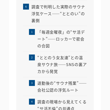
調査で判明した実際のサウナ
浮気ケース――“ととのい”の
裏側
「毎週金曜夜」の“サ活デ
ート”――ロッカーで密会
の合図
“ととのう女友達”との温
泉サウナ旅――SNSの裏ア
カから発覚
退勤後の“サウナ残業”――
会社公認の浮気ルート
調査の現場から見えてくる
“サ活不倫”の共通点