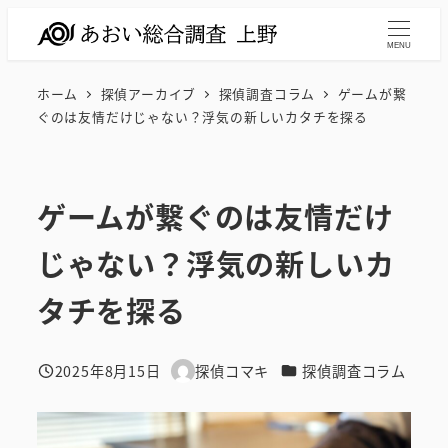
メ
イ
MENU
ン
ホーム
探偵アーカイブ
探偵調査コラム
ゲームが繋
コ
ぐのは友情だけじゃない？浮気の新しいカタチを探る
ン
テ
ン
ゲームが繋ぐのは友情だけ
ツ
へ
じゃない？浮気の新しいカ
移
動
タチを探る
カテゴリー
2025年8月15日
探偵コマキ
探偵調査コラム
投稿日
著
者