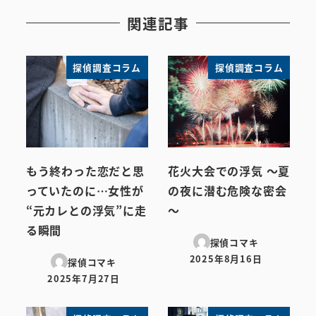
関連記事
探偵調査コラム
探偵調査コラム
もう終わった恋だと思
花火大会での浮気 ～夏
っていたのに…女性が
の夜に潜む危険な密会
“元カレとの浮気”に走
～
る瞬間
探偵コマキ
2025年8月16日
探偵コマキ
投稿日
2025年7月27日
投稿日