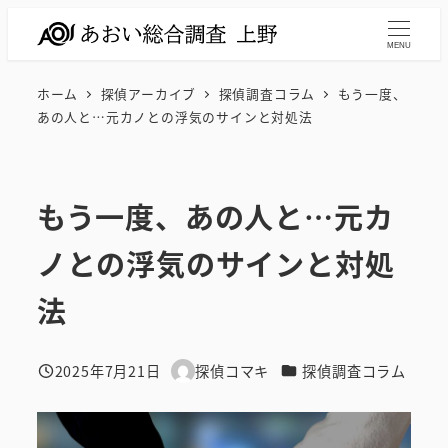
メ
イ
MENU
ン
ホーム
探偵アーカイブ
探偵調査コラム
もう一度、
コ
あの人と…元カノとの浮気のサインと対処法
ン
テ
ン
もう一度、あの人と…元カ
ツ
へ
ノとの浮気のサインと対処
移
動
法
カテゴリー
2025年7月21日
探偵コマキ
探偵調査コラム
投稿日
著
者