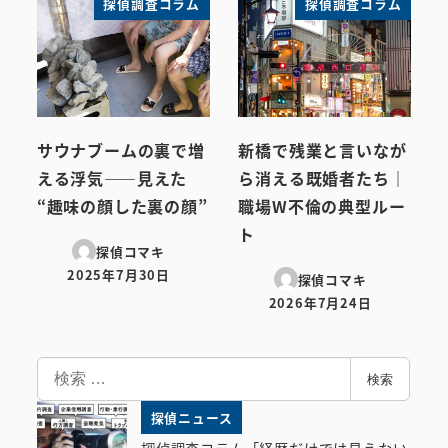
探偵調査コラム
探偵調査コラム
サウナブームの裏で増
新橋で残業と言いなが
える浮気――見えた
ら消える既婚者たち｜
“趣味の顔した裏の顔”
職場W不倫の典型ルー
ト
探偵コマキ
2025年7月30日
探偵コマキ
投稿日
2026年7月24日
投稿日
検
検索
索
探偵ニュース