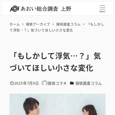
メ
イ
MENU
ン
ホーム
探偵アーカイブ
探偵調査コラム
「もしかし
コ
て浮気…？」気づいてほしい小さな変化
ン
テ
ン
「もしかして浮気…？」気
ツ
へ
づいてほしい小さな変化
移
動
カテゴリー
2025年7月9日
探偵コマキ
探偵調査コラム
投稿日
著
者