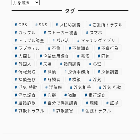
ア
ー
タグ
カ
GPS
SNS
いじめ調査
ご近所トラブル
イ
カップル
ストーカー被害
スマホ
ブ
トラブル調査
パパ活
マッチングアプリ
ラブホテル
不倫
不倫調査
不貞行為
人探し
企業信用調査
兆候
同僚
外国人
夫婦
婚前調査
心理
情報漏洩
探偵
探偵事務所
探偵調査
探偵選び
既婚者
横領
浮気
浮気 特徴
浮気癖
浮気相手
浮気 行動
浮気調査
盗撮
盗聴
素行調査
結婚詐欺
自分で浮気調査
親権
証拠
詐欺トラブル
詐欺被害
金銭トラブル