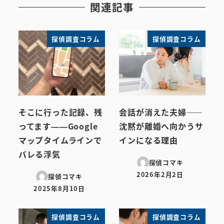
関連記事
探偵調査コラム
探偵調査コラム
そこに行った記録、残
会話が消えた夫婦――
ってます——Google
沈黙が離婚へ向かうサ
マップタイムラインで
インになる理由
バレる浮気
探偵コマキ
2026年2月2日
探偵コマキ
投稿日
2025年8月10日
投稿日
探偵調査コラム
探偵調査コラム