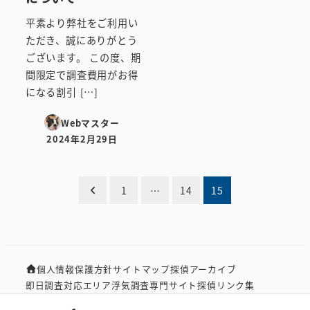
平素より弊社をご利用い
ただき、誠にありがとう
ございます。 この度、期
間限定で調査費用がお得
になる割引 […]
Webマスター
2024年2月29日
投稿日
投
1
…
14
15
稿
の
個人情報保護方針
サイトマップ
探偵アーカイブ
ペ
即日調査対応エリア
浮気調査専門サイト
探偵リンク集
ー