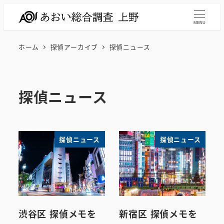
メ
イ
MENU
ン
ホーム
探偵アーカイブ
探偵ニュース
コ
ン
テ
探偵ニュース
ン
ツ
へ
移
探偵ニュース
探偵ニュース
動
渋谷区 探偵メモを
新宿区 探偵メモを