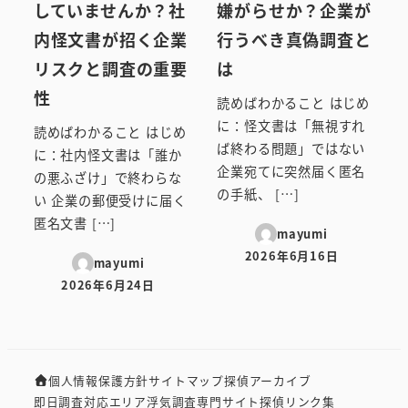
していませんか？社
嫌がらせか？企業が
内怪文書が招く企業
行うべき真偽調査と
リスクと調査の重要
は
性
読めばわかること はじめ
に：怪文書は「無視すれ
読めばわかること はじめ
ば終わる問題」ではない
に：社内怪文書は「誰か
企業宛てに突然届く匿名
の悪ふざけ」で終わらな
の手紙、 […]
い 企業の郵便受けに届く
匿名文書 […]
mayumi
2026年6月16日
mayumi
投稿日
2026年6月24日
投稿日
個人情報保護方針
サイトマップ
探偵アーカイブ
即日調査対応エリア
浮気調査専門サイト
探偵リンク集