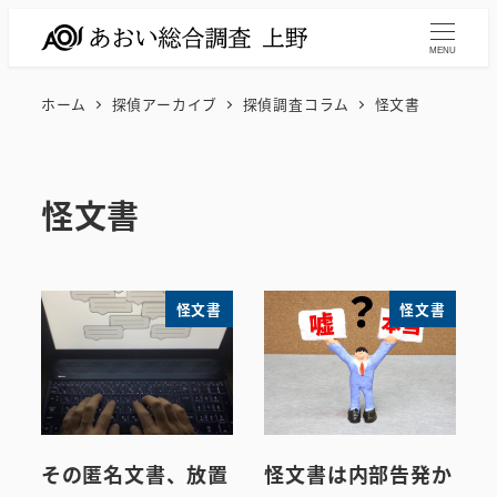
メ
イ
MENU
ン
ホーム
探偵アーカイブ
探偵調査コラム
怪文書
コ
ン
テ
怪文書
ン
ツ
へ
移
怪文書
怪文書
動
その匿名文書、放置
怪文書は内部告発か