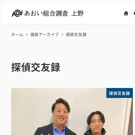
メ
イ
ン
コ
ホーム
探偵アーカイブ
探偵交友録
ン
テ
ン
探偵交友録
ツ
へ
移
動
探偵交友録