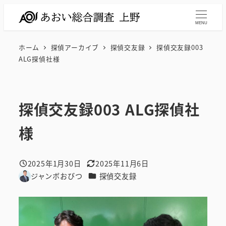
メ
イ
MENU
ン
ホーム
探偵アーカイブ
探偵交友録
探偵交友録003
コ
ALG探偵社様
ン
テ
ン
探偵交友録003 ALG探偵社
ツ
へ
様
移
動
2025年1月30日
2025年11月6日
投稿日
更新日
カテゴリー
ジャンボおびつ
探偵交友録
著
者