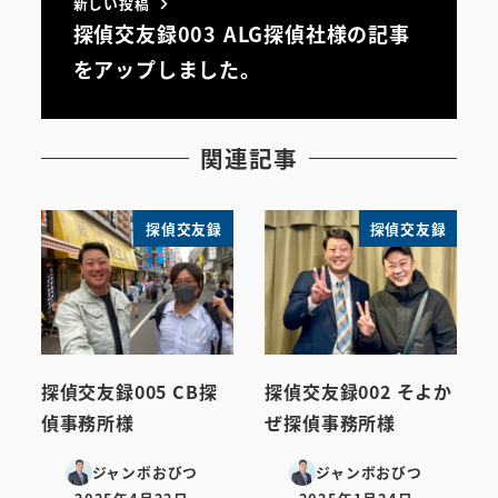
新しい投稿
探偵交友録003 ALG探偵社様の記事
をアップしました。
関連記事
探偵交友録
探偵交友録
探偵交友録005 CB探
探偵交友録002 そよか
偵事務所様
ぜ探偵事務所様
ジャンボおびつ
ジャンボおびつ