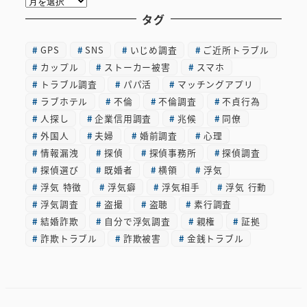
ー
タグ
カ
GPS
SNS
いじめ調査
ご近所トラブル
イ
カップル
ストーカー被害
スマホ
ブ
トラブル調査
パパ活
マッチングアプリ
ラブホテル
不倫
不倫調査
不貞行為
人探し
企業信用調査
兆候
同僚
外国人
夫婦
婚前調査
心理
情報漏洩
探偵
探偵事務所
探偵調査
探偵選び
既婚者
横領
浮気
浮気 特徴
浮気癖
浮気相手
浮気 行動
浮気調査
盗撮
盗聴
素行調査
結婚詐欺
自分で浮気調査
親権
証拠
詐欺トラブル
詐欺被害
金銭トラブル