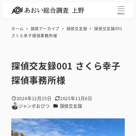
メ
イ
MENU
ン
ホーム
探偵アーカイブ
探偵交友録
探偵交友録001
コ
さくら幸子探偵事務所様
ン
テ
ン
探偵交友録001 さくら幸子
ツ
へ
探偵事務所様
移
動
2024年12月25日
2025年11月6日
投稿日
更新日
カテゴリー
ジャンボおびつ
探偵交友録
著
者