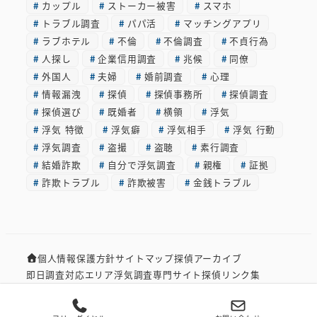
カップル
ストーカー被害
スマホ
ブ
トラブル調査
パパ活
マッチングアプリ
ラブホテル
不倫
不倫調査
不貞行為
人探し
企業信用調査
兆候
同僚
外国人
夫婦
婚前調査
心理
情報漏洩
探偵
探偵事務所
探偵調査
探偵選び
既婚者
横領
浮気
浮気 特徴
浮気癖
浮気相手
浮気 行動
浮気調査
盗撮
盗聴
素行調査
結婚詐欺
自分で浮気調査
親権
証拠
詐欺トラブル
詐欺被害
金銭トラブル
個人情報保護方針
サイトマップ
探偵アーカイブ
即日調査対応エリア
浮気調査専門サイト
探偵リンク集